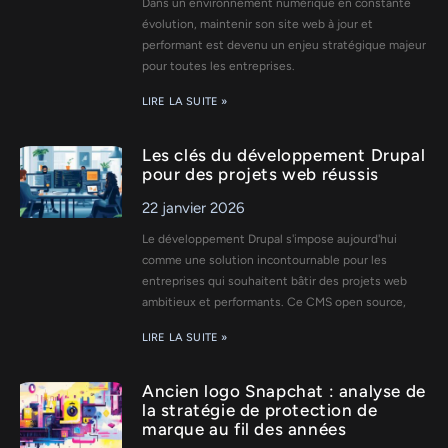
Dans un environnement numérique en constante
évolution, maintenir son site web à jour et
performant est devenu un enjeu stratégique majeur
pour toutes les entreprises.
LIRE LA SUITE »
Les clés du développement Drupal
pour des projets web réussis
22 janvier 2026
Le développement Drupal s'impose aujourd'hui
comme une solution incontournable pour les
entreprises qui souhaitent bâtir des projets web
ambitieux et performants. Ce CMS open source,
LIRE LA SUITE »
Ancien logo Snapchat : analyse de
la stratégie de protection de
marque au fil des années