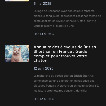
6 mai 2025
Le logo de Snapchat, avec son célèbre fantôme
blanc sur fond jaune, représente l'essence même de
cette application révolutionnaire. Cette identité
visuelle raconte l'histoire d'une
LIRE LA SUITE »
Annuaire des éleveurs de British
Shorthair en France : Guide
complet pour trouver votre
chaton
12 avril 2025
La recherche du parfait chaton British Shorthair
commence par une exploration minutieuse des
élevages français. À travers un annuaire spécialisé,
les futurs propriétaires peuvent identifier
LIRE LA SUITE »