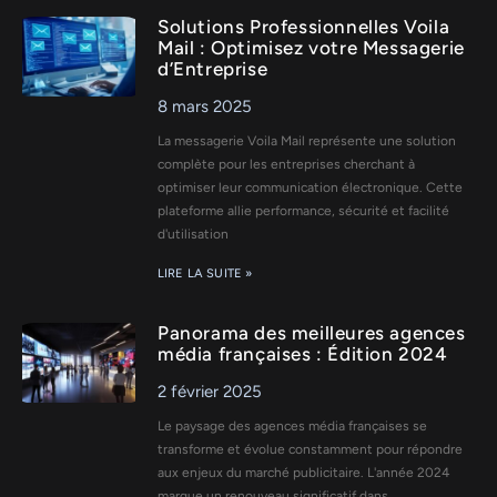
Solutions Professionnelles Voila
Mail : Optimisez votre Messagerie
d’Entreprise
8 mars 2025
La messagerie Voila Mail représente une solution
complète pour les entreprises cherchant à
optimiser leur communication électronique. Cette
plateforme allie performance, sécurité et facilité
d'utilisation
LIRE LA SUITE »
Panorama des meilleures agences
média françaises : Édition 2024
2 février 2025
Le paysage des agences média françaises se
transforme et évolue constamment pour répondre
aux enjeux du marché publicitaire. L'année 2024
marque un renouveau significatif dans