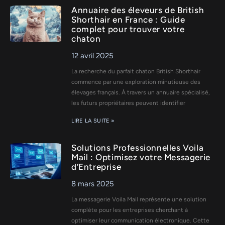
Annuaire des éleveurs de British
Shorthair en France : Guide
complet pour trouver votre
chaton
12 avril 2025
La recherche du parfait chaton British Shorthair
commence par une exploration minutieuse des
élevages français. À travers un annuaire spécialisé,
les futurs propriétaires peuvent identifier
LIRE LA SUITE »
Solutions Professionnelles Voila
Mail : Optimisez votre Messagerie
d’Entreprise
8 mars 2025
La messagerie Voila Mail représente une solution
complète pour les entreprises cherchant à
optimiser leur communication électronique. Cette