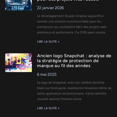
22 janvier 2026
Le développement Drupal s'impose aujourd'hui
comme une solution incontournable pour les
entreprises qui souhaitent bâtir des projets web
ambitieux et performants. Ce CMS open source,
LIRE LA SUITE »
Ancien logo Snapchat : analyse de
la stratégie de protection de
marque au fil des années
6 mai 2025
Le logo de Snapchat, avec son célèbre fantôme
blanc sur fond jaune, représente l'essence même de
cette application révolutionnaire. Cette identité
visuelle raconte l'histoire d'une
LIRE LA SUITE »