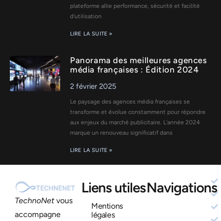
plateforme allie performance, sécurité et facilité
d'utilisation
LIRE LA SUITE »
Panorama des meilleures agences
média françaises : Édition 2024
2 février 2025
Le paysage des agences média françaises se
transforme et évolue constamment pour répondre
aux enjeux du marché publicitaire. L'année 2024
marque un renouveau significatif dans
LIRE LA SUITE »
Liens utiles
Navigations
TechnoNet
vous
Mentions
accompagne
légales