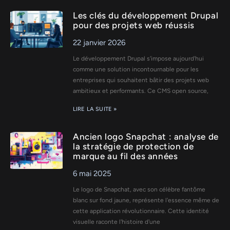
Les clés du développement Drupal
pour des projets web réussis
22 janvier 2026
Le développement Drupal s'impose aujourd'hui
comme une solution incontournable pour les
entreprises qui souhaitent bâtir des projets web
ambitieux et performants. Ce CMS open source,
LIRE LA SUITE »
Ancien logo Snapchat : analyse de
la stratégie de protection de
marque au fil des années
6 mai 2025
Le logo de Snapchat, avec son célèbre fantôme
blanc sur fond jaune, représente l'essence même de
cette application révolutionnaire. Cette identité
visuelle raconte l'histoire d'une