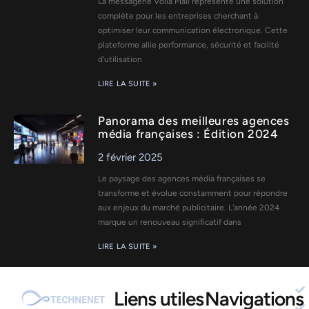
La messagerie Voila Mail représente une solution
complète pour les entreprises cherchant à
optimiser leur communication électronique. Cette
plateforme allie performance, sécurité et facilité
d'utilisation
LIRE LA SUITE »
Panorama des meilleures agences
média françaises : Édition 2024
2 février 2025
Le paysage des agences média françaises se
transforme et évolue constamment pour répondre
aux enjeux du marché publicitaire. L'année 2024
marque un renouveau significatif dans
LIRE LA SUITE »
Liens utiles
Navigations