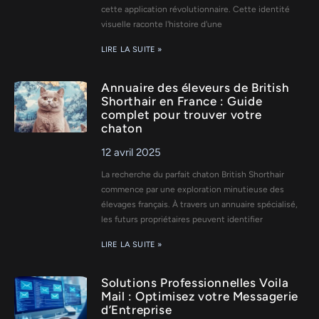
cette application révolutionnaire. Cette identité
visuelle raconte l'histoire d'une
LIRE LA SUITE »
Annuaire des éleveurs de British
Shorthair en France : Guide
complet pour trouver votre
chaton
12 avril 2025
La recherche du parfait chaton British Shorthair
commence par une exploration minutieuse des
élevages français. À travers un annuaire spécialisé,
les futurs propriétaires peuvent identifier
LIRE LA SUITE »
Solutions Professionnelles Voila
Mail : Optimisez votre Messagerie
d’Entreprise