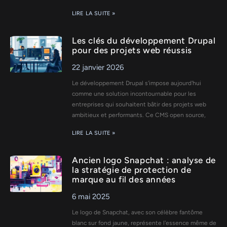
LIRE LA SUITE »
Les clés du développement Drupal
pour des projets web réussis
22 janvier 2026
Le développement Drupal s'impose aujourd'hui
comme une solution incontournable pour les
entreprises qui souhaitent bâtir des projets web
ambitieux et performants. Ce CMS open source,
LIRE LA SUITE »
Ancien logo Snapchat : analyse de
la stratégie de protection de
marque au fil des années
6 mai 2025
Le logo de Snapchat, avec son célèbre fantôme
blanc sur fond jaune, représente l'essence même de