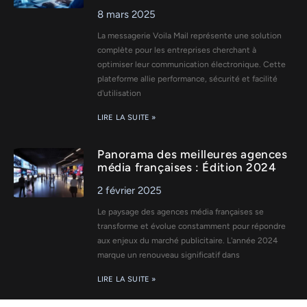
8 mars 2025
La messagerie Voila Mail représente une solution
complète pour les entreprises cherchant à
optimiser leur communication électronique. Cette
plateforme allie performance, sécurité et facilité
d'utilisation
LIRE LA SUITE »
Panorama des meilleures agences
média françaises : Édition 2024
2 février 2025
Le paysage des agences média françaises se
transforme et évolue constamment pour répondre
aux enjeux du marché publicitaire. L'année 2024
marque un renouveau significatif dans
LIRE LA SUITE »